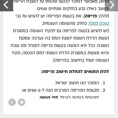
החוק מאפשר למוכר לבקש שהמס על השבח הריאלי
יחושב כאילו נבע בחלקים שנתיים שווים
(להלן:
פריסה
). את בקשת הפריסה יש להגיש על גבי
טופס 7003
כחלק מהשומה העצמית.
(יש להגיש בקשה לפריסה גם לפקיד השומה במסגרת
הגשת הדו"ח השנתי לשנת המס בה נערכה עסקת
השבח. ככל ולא הוגשה בקשת פריסה למנהל מס שבח
והיא מוגשת במסגרת הדו"ח השנתי למס הכנסה, פקיד
השומה יטפל בחישוב בפריסה).
להלן התנאים להחלת חישוב פריסה:
המוכר הנו תושב ישראל.
תקופת הפריסה המרבית הנה ל-4 שנים או
"תקופת בעלות בנכס",
לפי הנמוך.
תקופת הפריסה תיקבע בהתאם לבקשת
הנישום ויכולה להיות לתקופה הקצרה מ-4